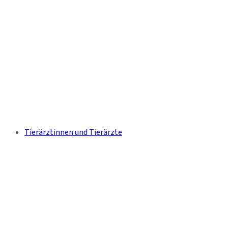
Tierärztinnen und Tierärzte