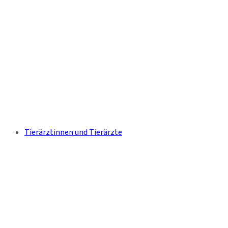
Tierärztinnen und Tierärzte